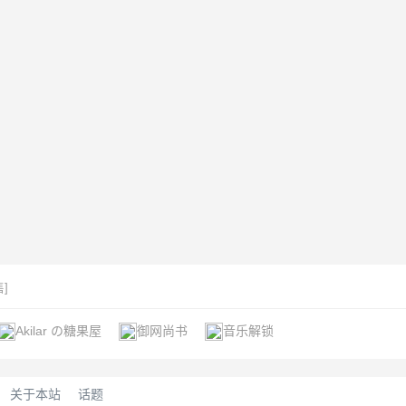
]
Akilar の糖果屋
御网尚书
音乐解锁
关于本站
话题