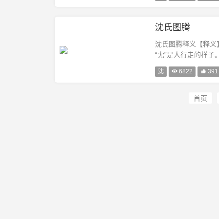
成王时被封于···
沈氏图腾
沈氏图腾释义【释义
“冘”是人行走的样
爵，称沈子国，始封
沈

6822

391
就是沈氏···
首页