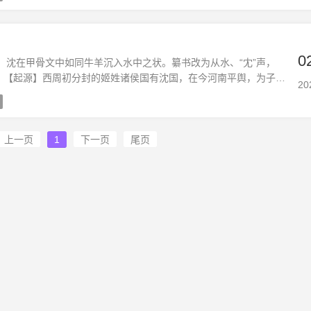
0
】沈在甲骨文中如同牛羊沉入水中之状。纂书改为从水、“冘”声，
子。【起源】西周初分封的姬姓诸侯国有沈国，在今河南平舆，为子
20
之君为周文王之子季载，公元前506年被蔡国所灭，子孙以国为氏，
上一页
1
下一页
尾页