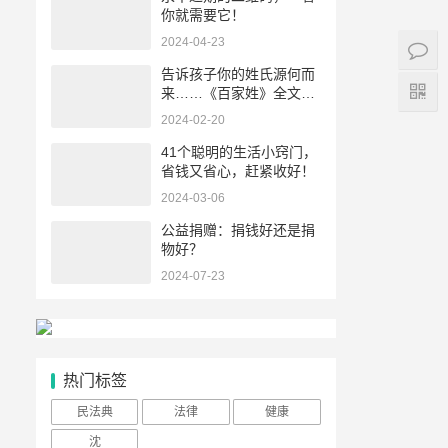
你就需要它！
2024-04-23
告诉孩子你的姓氏源何而
来……《百家姓》全文
+解析！
2024-02-20
41个聪明的生活小窍门，
省钱又省心，赶紧收好！
2024-03-06
公益捐赠：‌捐钱好还是捐
物好？‌
2024-07-23
热门标签
民法典
法律
健康
沈