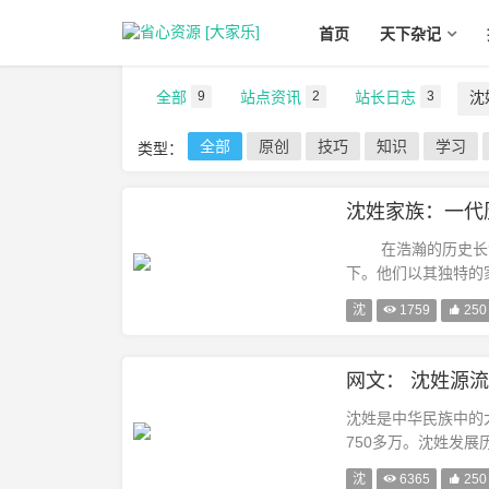
首页
天下杂记
全部
9
站点资讯
2
站长日志
3
沈
全部
原创
技巧
知识
学习
类型：
沈姓家族：一代
在浩瀚的历史长河
下。他们以其独特的
历史。一、沈姓的由来
沈

1759

250
网文： 沈姓源流
沈姓是中华民族中的
750多万。沈姓发
是以邑为氏。以国为
沈

6365

250