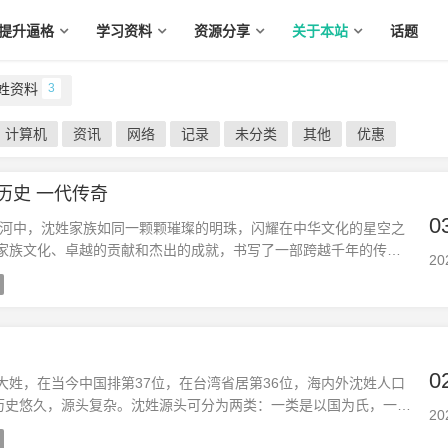
提升逼格
学习资料
资源分享
关于本站
话题
姓资料
3
计算机
资讯
网络
记录
未分类
其他
优惠
历史 一代传奇
0
中，沈姓家族如同一颗颗璀璨的明珠，闪耀在中华文化的星空之
家族文化、卓越的贡献和杰出的成就，书写了一部跨越千年的传奇
20
与历史 ···
0
大姓，在当今中国排第37位，在台湾省居第36位，海内外沈姓人口
展历史悠久，源头复杂。沈姓源头可分为两类：一类是以国为氏，一类
20
氏的沈氏源头又可分为上古姒姓沈国和春秋沈国，姒姓沈国封地周