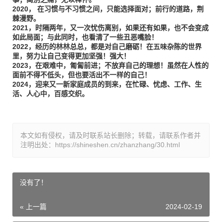
2020， 在习惯与不习惯之间，只能选择面对；前行的道路，荆
棘漫野。
2021，时隔两年，又一次忧伤离别，如果还有如果，也不会变成
如此局面；与此同时，也看清了一些丑恶嘴脸！
2022，经历的林林总总，都是对自己磨砺！在五味杂陈的世界
里，努力让自己变得更加坚强！强大！
2023，在艰难中，匍匐前进；不放弃自己的理想！虽然在人性的
面前不得不低头，但也要活出不一样的自己！
2024，迎来又一新家庭成员的到来，在忙碌、忧虑、工作、生
活、人心中，百感交织。
本文如有侵权，请及时联系站长删除；转载，请联系作者并
注明出处：https://shineshen.cn/zhanzhang/30.html
没有了！
« 上一篇
2024-02-19