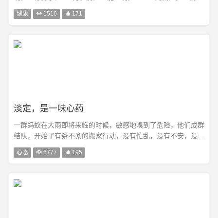
唯有健康可以证明！有健康叫资产，没健康叫遗产! 且活且珍
健康

1516

171
惜！世上本无癌，只是瘀和堵！血管堵了——叫微循环障碍；堵
在心脏——叫梗；堵在毛···
淡定，是一味心药
一群蚂蚁在大雨即将来临的时候，敏感地嗅到了危险，他们成群
结队，开始了有条不紊的搬家行动，没有忙乱，没有不安，没有
躁动，只有紧张而忙碌的工作，把家搬到另外一个安全的地方。
心态

6777

195
一场大风把屋前树上的鹊巢吹落到地上，那些用嘴一根根衔来的
草棍，瞬间四散落···