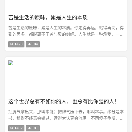
苦是生活的原味，累是人生的本质
苦是生活的原味，累是人生的本质。你走得再远，站得再高，得
到的再多，都脱离不了苦与累的纠缠。人生就是一种承受，一种
压力，让我们在负重中前行，在逼迫中奋进。无论走到哪里，我

1428

184
们都要学会支撑自己，失败时给自己多一些激励，孤独时给自己
多一些温暖，努力···
这个世界总有不如你的人，也总有比你强的人！
把脾气拿出来，那叫本能；把脾气压下去，那叫本事。缘分是本
书，翻得不经意会错过，读得太认真会流泪。不同傻子争辩，否
则就搞不清谁是傻子了。成功的人不是赢在起点，而是赢在转折

1402

181
点。钱有两种：花掉的是钱，是财产；没花掉的是“纸”，是遗