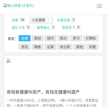
当前位置：
首页
>
天下杂记
>
人生感悟
全部
18
人生感悟
4
点滴记录
3
追忆人生
0
愉悦身心
2
杂侃天下
9
全部
原创
技巧
知识
学习
计算机
类型：
资讯
网络
记录
未分类
其他
优惠
有钱有健康叫资产，有钱无健康叫遗产
一件衣服值1000元，小票能证明。一辆小车值30万，发票能证
明。一栋房子值500万，房产证能证明。一个人到底值多少钱，