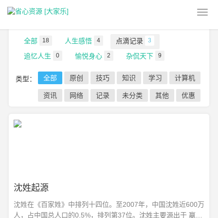
当前位置：
首页
>
天下杂记
>
点滴记录
全部
18
人生感悟
4
点滴记录
3
追忆人生
0
愉悦身心
2
杂侃天下
9
全部
原创
技巧
知识
学习
计算机
类型：
资讯
网络
记录
未分类
其他
优惠
沈姓起源
沈姓在《百家姓》中排列十四位。至2007年，中国沈姓近600万
人，占中国总人口的0.5%，排列第37位。沈姓主要源出于 嬴