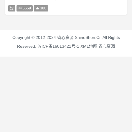
姓、姒姓、姬姓 和 芈姓。沈姓发展历史悠久，源头复杂。沈姓
沈

6659

380
源头可分为两类：一类是以国为氏，一类是以邑为氏。以国为氏
的沈氏源头又可分为上···
Copyright © 2012-2024 省心资源 ShineShen.Cn All Rights
Reserved.
苏ICP备16013421号-1
XML地图
省心资源